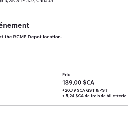
gina, SK S4P 3J7, Canada
vénement
 at the RCMP Depot location. 
Prix
189,00 $CA
+20,79 $CA GST & PST
+ 5,24 $CA de frais de billetterie