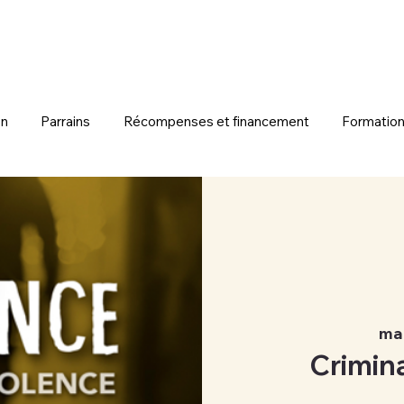
on
Parrains
Récompenses et financement
Formation
mar
Crimin