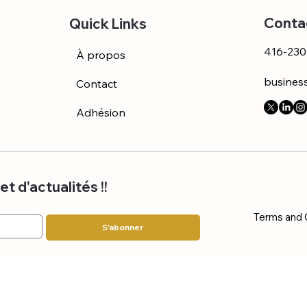
Conta
Quick Links
416-230
À propos
busines
Contact
Adhésion
t d'actualités !!
Terms and 
S'abonner