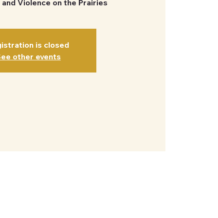
and Violence on the Prairies
istration is closed
ee other events